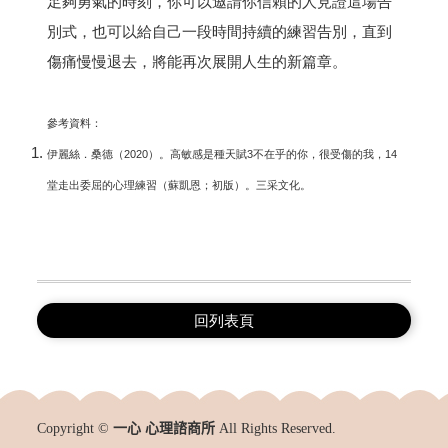
足夠勇氣的時刻，你可以邀請你信賴的人見證這場告
別式，也可以給自己一段時間持續的練習告別，直到
傷痛慢慢退去，將能再次展開人生的新篇章。
參考資料：
伊麗絲．桑德（2020）。高敏感是種天賦3不在乎的你，很受傷的我，14
堂走出委屈的心理練習（蘇凱恩；初版）。三采文化。
回列表頁
Copyright ©
一心 心理諮商所
All Rights Reserved.