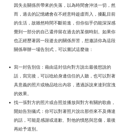
因失去關係所帶來的失落，以為時間會沖淡一切，然
而，過去的記憶總會在不經意時趁虛而入，擾亂目前
的生活，故雖然時間不斷前進，但你似乎仍能深深感
覺到一部分的自己還停留在過去的某個時刻。如果你
也正經歷著因一段逝去的關係所苦，想邀請你為這段
關係舉辦一場告別式，可以嘗試這麼做：
寫一封告別信：藉由這封信向對方說出最後想說的
話，寫完後，可以唸給身邊信任的人聽，也可以對著
具意義的照片或物品唸出內容，透過訴說來達到宣洩
的效果。
找一張對方的照片或合照並播放與對方有關的歌曲，
開始告別儀式：你可以對著照片說出那些來不及傳達
的話，可能是感謝或道歉、對他的憤怒與悲傷，最後
再給予道別。