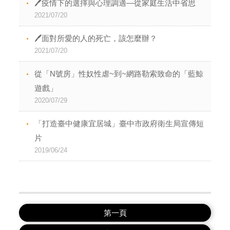
🖊疫情下的選擇與心理調適—從家庭生活中省思
2021/07/20
🖊面對所愛的人的死亡，該怎麼辦？
2021/07/20
從「N號房」性奴性虐~到~網路勒索致命的「藍鯨
遊戲」
2020/07/29
「打造臺中健康宜居城」臺中市政府衛生局宣傳短
片
2019/06/24
第一頁